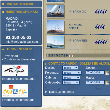
CONTACTO RAPIDO
NUESTRAS OFICINAS:
IRI SARAY XXI
MADRID:
C/ Parma, 34 (local)
28043 - Madrid
SULEIMAN
SEKIZ I
Espa�a
91 350 65 63
IRI SARAY BES
info@goletasturcas.com
II
OTROS ENLACES:
1
2
3
4
5
6
7
8
9
- Privacidad
- Condiciones Generales
CONTACTO RAPIDO - GOLETAS EN ALQUIL
Destino:
Desde:
Personas:
Cabinas:
Hasta:
Empresa Recomendada
Categor�a
(*) Datos Obligatorios
Empresa Recomendada