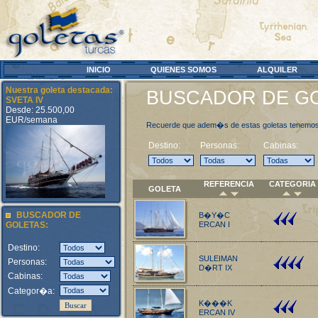
INICIO
QUIENES SOMOS
ALQUILER
Nuestra goleta destacada:
BUSCADOR DE GO
SVETA IV
Desde: 25.500,00
EUR/semana
Recuerde que adem�s de estas goletas tenemos 
Destino:
Personas:
Cabinas:
REFERENCIA
CATEGORIA
GOLETA
BUSCADOR DE
B�Y�C
GOLETAS:
ERCAN I
Destino:
SULEIMAN
Personas:
D�RT IX
Cabinas:
Categor�a:
K���K
ERCAN IV