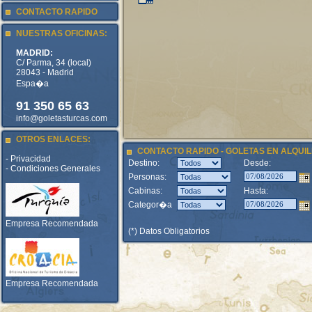
CONTACTO RAPIDO
NUESTRAS OFICINAS:
MADRID:
C/ Parma, 34 (local)
28043 - Madrid
Espa�a
91 350 65 63
info@goletasturcas.com
OTROS ENLACES:
CONTACTO RAPIDO - GOLETAS EN ALQUIL
- Privacidad
Destino:
Desde:
- Condiciones Generales
Personas:
Cabinas:
Hasta:
Categor�a
Empresa Recomendada
(*) Datos Obligatorios
Empresa Recomendada