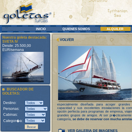
INICIO
QUIENES SOMOS
ALQUILER
Nuestra goleta destacada:
VOLVER
SVETA IV
Desde: 25.500,00
EUR/semana
BUSCADOR DE
GOLETAS:
Destino:
especialmente diseñada para acoger grandes
capacidad y sus excelentes instalaciones la conv
Personas:
opción perfecta para programas de empresa, viajes
Cabinas:
grandes grupos de amigos. Al ser pr�cticamente
categoría,
se debe de reservar con mucha antela
Categor�a:
VER GALERIA DE IMAGENES